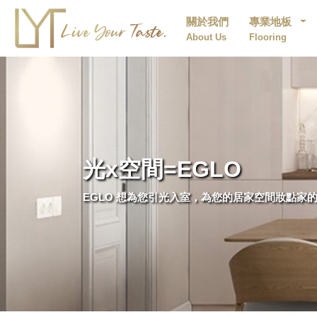
關於我們
專業地板
About Us
Flooring
光x空間=EGLO
EGLO 想為您引光入室，為您的居家空間妝點家