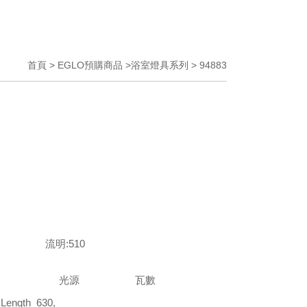
首頁 > EGLO預購商品 >浴室燈具系列 > 94883
0K 流明:510
光源
瓦數
 Length 630,