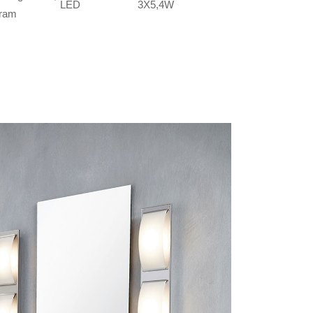
LED
3X5,4W
gram