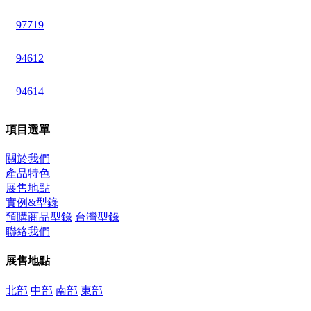
97719
94612
94614
項目選單
關於我們
產品特色
展售地點
實例&型錄
預購商品型錄
台灣型錄
聯絡我們
展售地點
北部
中部
南部
東部