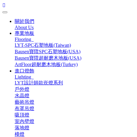
關於我們
About Us
專業地板
Flooring
LYT-SPC石塑地板(Taiwan)
Bausen寶陞SPC石塑地板(USA)
Bausen寶陞超耐磨木地板(USA)
ArtFloor超耐磨木地板(Turkey)
進口燈飾
Lighting
LYT設計師款崁燈系列
戶外燈
水晶燈
藝術吊燈
布罩吊燈
吸頂燈
室內壁燈
落地燈
檯燈