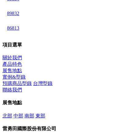
89832
86813
項目選單
關於我們
產品特色
展售地點
實例&型錄
預購商品型錄
台灣型錄
聯絡我們
展售地點
北部
中部
南部
東部
雷勇田國際股份有限公司