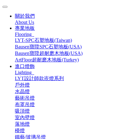
關於我們
About Us
專業地板
Flooring
LYT-SPC石塑地板(Taiwan)
Bausen寶陞SPC石塑地板(USA)
Bausen寶陞超耐磨木地板(USA)
ArtFloor超耐磨木地板(Turkey)
進口燈飾
Lighting
LYT設計師款崁燈系列
戶外燈
水晶燈
藝術吊燈
布罩吊燈
吸頂燈
室內壁燈
落地燈
檯燈
鐵藝/玻璃吊燈