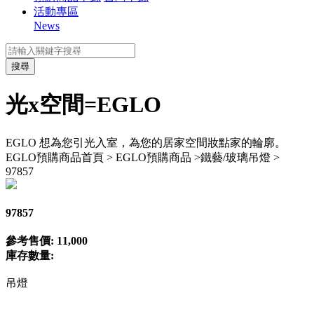
活動專區
News
搜尋
光x空間=EGLO
EGLO 想為您引光入室，為您的居家空間妝點家的輪廓。
EGLO預購商品
首頁 > EGLO預購商品 >鐵藝/玻璃吊燈 >
97857
97857
參考售價: 11,000
庫存數量:
吊燈