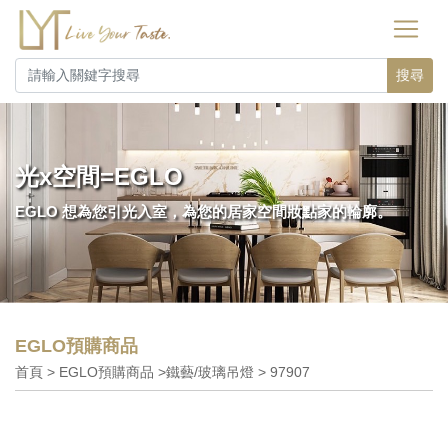
搜尋
光x空間=EGLO
EGLO 想為您引光入室，為您的居家空間妝點家的輪廓。
EGLO預購商品
首頁 > EGLO預購商品 >鐵藝/玻璃吊燈 > 97907