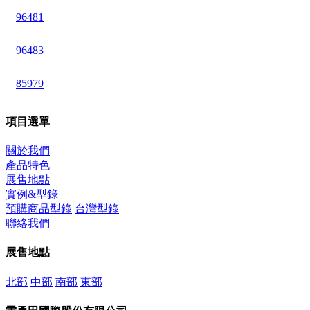
96481
96483
85979
項目選單
關於我們
產品特色
展售地點
實例&型錄
預購商品型錄
台灣型錄
聯絡我們
展售地點
北部
中部
南部
東部