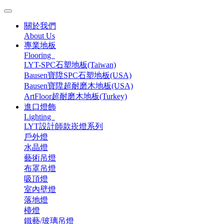
關於我們
About Us
專業地板
Flooring
LYT-SPC石塑地板(Taiwan)
Bausen寶陞SPC石塑地板(USA)
Bausen寶陞超耐磨木地板(USA)
ArtFloor超耐磨木地板(Turkey)
進口燈飾
Lighting
LYT設計師款崁燈系列
戶外燈
水晶燈
藝術吊燈
布罩吊燈
吸頂燈
室內壁燈
落地燈
檯燈
鐵藝/玻璃吊燈