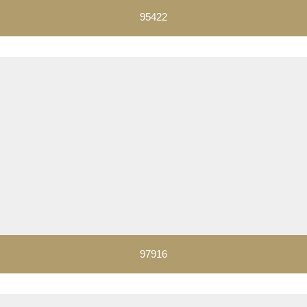
95422
97916