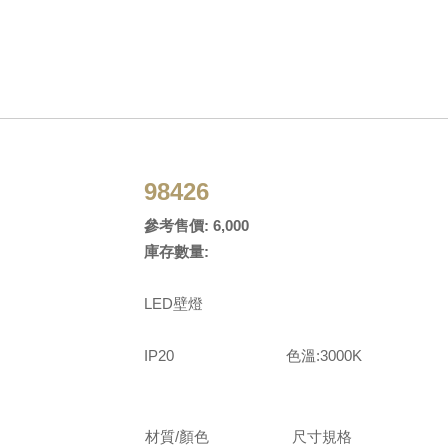
98426
參考售價: 6,000
庫存數量:
LED壁燈
IP20 色溫:3000K 流明
材質/顏色
尺寸規格