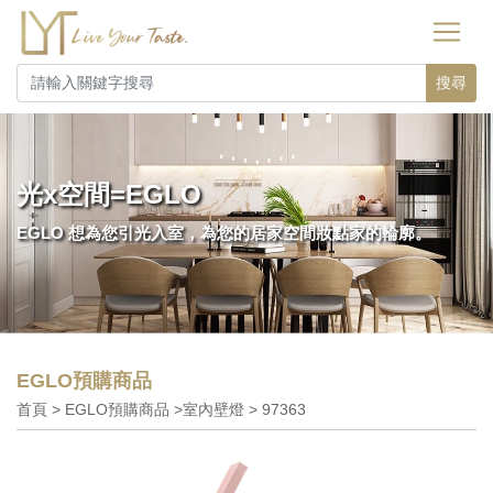
搜尋
光x空間=EGLO
EGLO 想為您引光入室，為您的居家空間妝點家的輪廓。
EGLO預購商品
首頁 > EGLO預購商品 >室內壁燈 > 97363