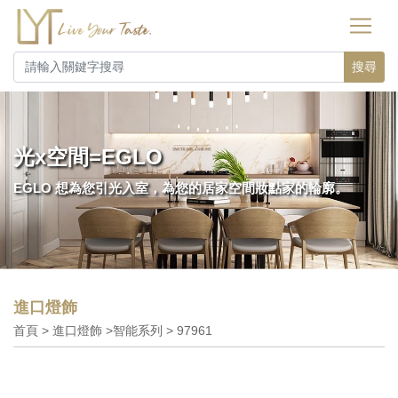
搜尋
光x空間=EGLO
EGLO 想為您引光入室，為您的居家空間妝點家的輪廓。
進口燈飾
首頁 > 進口燈飾 >智能系列 > 97961