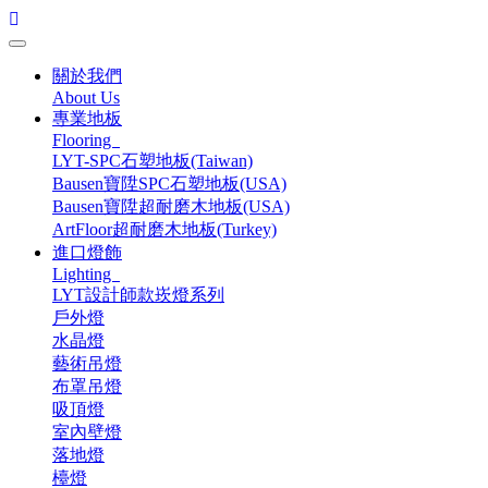
關於我們
About Us
專業地板
Flooring
LYT-SPC石塑地板(Taiwan)
Bausen寶陞SPC石塑地板(USA)
Bausen寶陞超耐磨木地板(USA)
ArtFloor超耐磨木地板(Turkey)
進口燈飾
Lighting
LYT設計師款崁燈系列
戶外燈
水晶燈
藝術吊燈
布罩吊燈
吸頂燈
室內壁燈
落地燈
檯燈