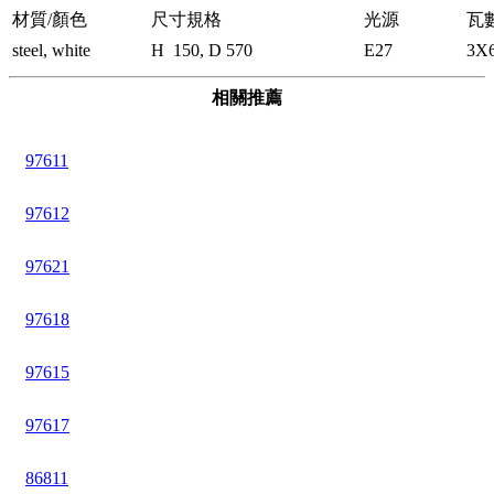
材質/顏色
尺寸規格
光源
瓦
steel, white
H 150, D 570
E27
3X
相關推薦
97611
97612
97621
97618
97615
97617
86811