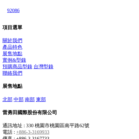
92086
項目選單
關於我們
產品特色
展售地點
實例&型錄
預購商品型錄
台灣型錄
聯絡我們
展售地點
北部
中部
南部
東部
雷勇田國際股份有限公司
通訊地址 : 330 桃園市桃園區南平路62號
電話 :
+886-3-3169933
傳真 : +886-3-3167733