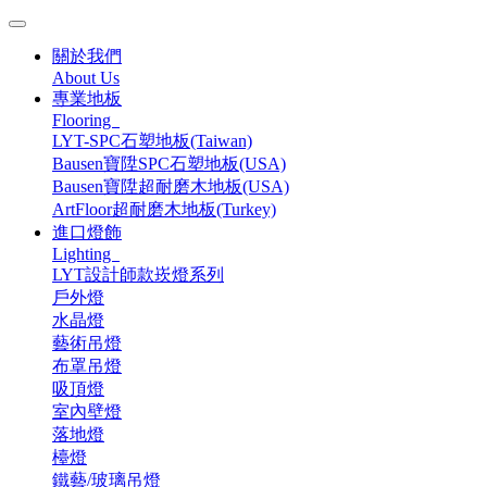
關於我們
About Us
專業地板
Flooring
LYT-SPC石塑地板(Taiwan)
Bausen寶陞SPC石塑地板(USA)
Bausen寶陞超耐磨木地板(USA)
ArtFloor超耐磨木地板(Turkey)
進口燈飾
Lighting
LYT設計師款崁燈系列
戶外燈
水晶燈
藝術吊燈
布罩吊燈
吸頂燈
室內壁燈
落地燈
檯燈
鐵藝/玻璃吊燈