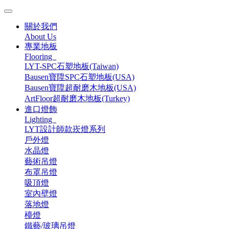
關於我們
About Us
專業地板
Flooring
LYT-SPC石塑地板(Taiwan)
Bausen寶陞SPC石塑地板(USA)
Bausen寶陞超耐磨木地板(USA)
ArtFloor超耐磨木地板(Turkey)
進口燈飾
Lighting
LYT設計師款崁燈系列
戶外燈
水晶燈
藝術吊燈
布罩吊燈
吸頂燈
室內壁燈
落地燈
檯燈
鐵藝/玻璃吊燈