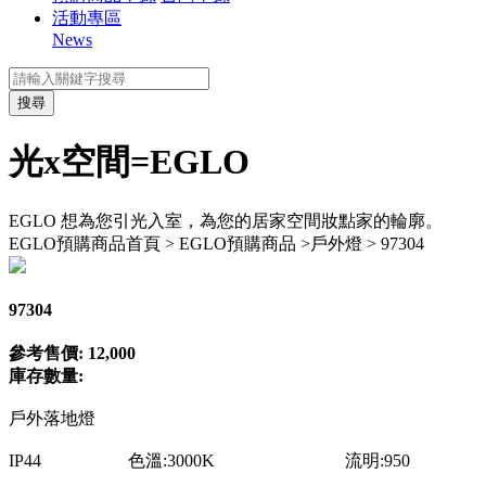
活動專區
News
搜尋
光x空間=EGLO
EGLO 想為您引光入室，為您的居家空間妝點家的輪廓。
EGLO預購商品
首頁 > EGLO預購商品 >戶外燈 > 97304
97304
參考售價: 12,000
庫存數量:
戶外落地燈
IP44 色溫:3000K 流明:950