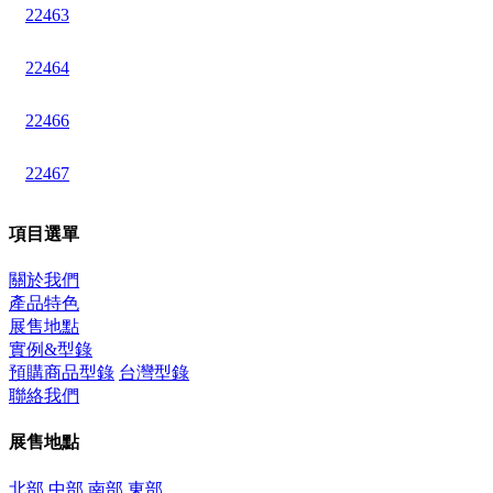
22463
22464
22466
22467
項目選單
關於我們
產品特色
展售地點
實例&型錄
預購商品型錄
台灣型錄
聯絡我們
展售地點
北部
中部
南部
東部