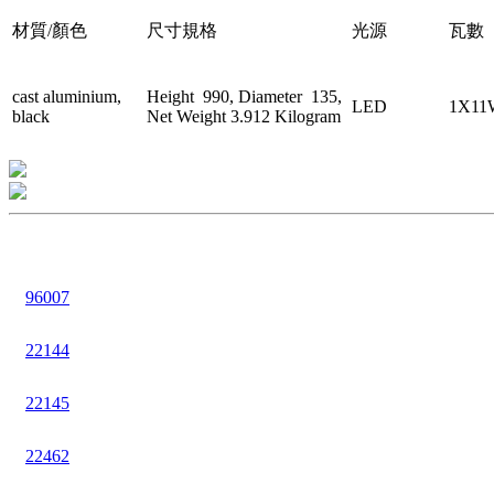
材質/顏色
尺寸規格
光源
瓦數
cast aluminium,
Height 990, Diameter 135,
LED
1X11
black
Net Weight 3.912 Kilogram
96007
22144
22145
22462