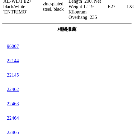
AL-WL/1 E27
Length 200, Net
zinc-plated
black/white
Weight 1.119
E27
1X
steel, black
'ENTRIMO'
Kilogram,
Overhang 235
相關推薦
96007
22144
22145
22462
22463
22464
22466