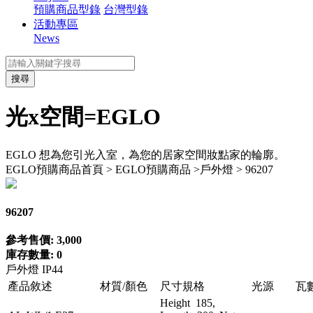
預購商品型錄
台灣型錄
活動專區
News
搜尋
光x空間=EGLO
EGLO 想為您引光入室，為您的居家空間妝點家的輪廓。
EGLO預購商品
首頁 > EGLO預購商品 >戶外燈 > 96207
96207
參考售價: 3,000
庫存數量: 0
戶外燈 IP44
產品敘述
材質/顏色
尺寸規格
光源
瓦
Height 185,