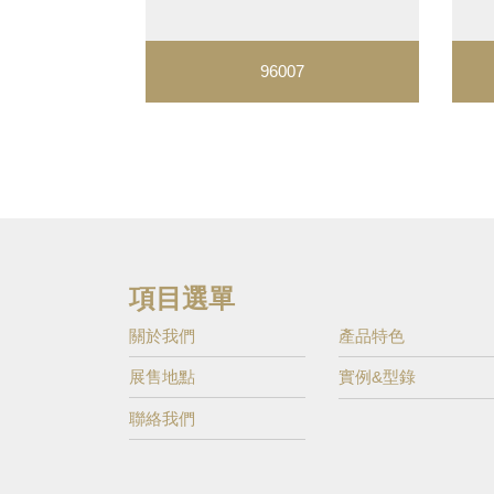
96007
項目選單
關於我們
產品特色
展售地點
實例&型錄
聯絡我們