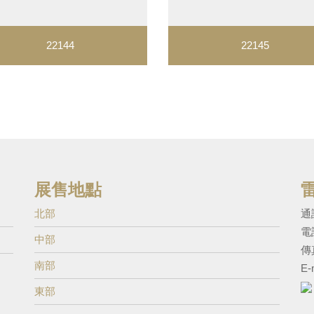
22144
22145
展售地點
北部
通
電
中部
傳真
南部
E-
東部