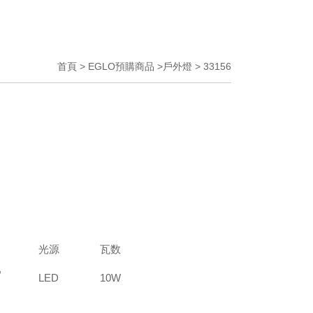
首頁 > EGLO預購商品 >戶外燈 > 33156
光源
瓦数
,
LED
10W