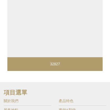
32827
項目選單
關於我們
產品特色
展售地點
實例&型錄