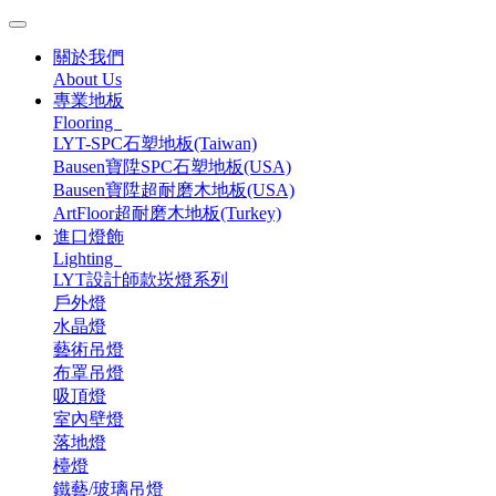
關於我們
About Us
專業地板
Flooring
LYT-SPC石塑地板(Taiwan)
Bausen寶陞SPC石塑地板(USA)
Bausen寶陞超耐磨木地板(USA)
ArtFloor超耐磨木地板(Turkey)
進口燈飾
Lighting
LYT設計師款崁燈系列
戶外燈
水晶燈
藝術吊燈
布罩吊燈
吸頂燈
室內壁燈
落地燈
檯燈
鐵藝/玻璃吊燈