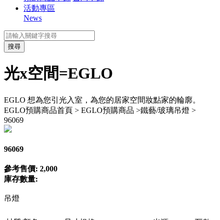
活動專區
News
搜尋
光x空間=EGLO
EGLO 想為您引光入室，為您的居家空間妝點家的輪廓。
EGLO預購商品
首頁 > EGLO預購商品 >鐵藝/玻璃吊燈 >
96069
96069
參考售價: 2,000
庫存數量:
吊燈