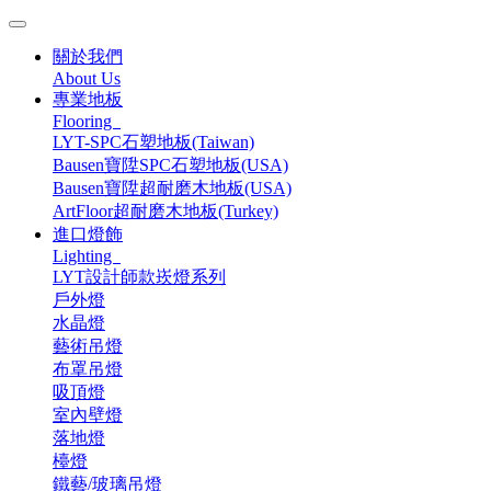
關於我們
About Us
專業地板
Flooring
LYT-SPC石塑地板(Taiwan)
Bausen寶陞SPC石塑地板(USA)
Bausen寶陞超耐磨木地板(USA)
ArtFloor超耐磨木地板(Turkey)
進口燈飾
Lighting
LYT設計師款崁燈系列
戶外燈
水晶燈
藝術吊燈
布罩吊燈
吸頂燈
室內壁燈
落地燈
檯燈
鐵藝/玻璃吊燈