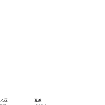
光源
瓦數