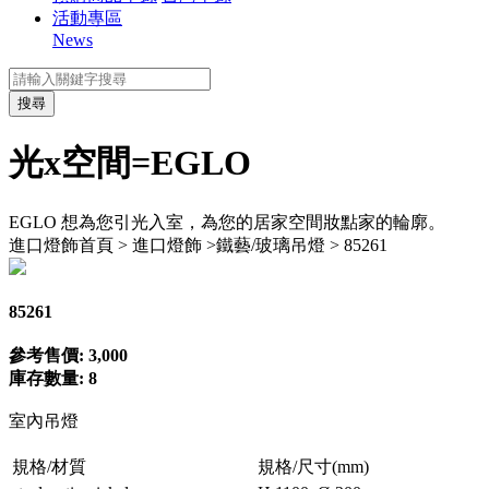
活動專區
News
搜尋
光x空間=EGLO
EGLO 想為您引光入室，為您的居家空間妝點家的輪廓。
進口燈飾
首頁 > 進口燈飾 >鐵藝/玻璃吊燈 > 85261
85261
參考售價: 3,000
庫存數量: 8
室內吊燈
規格/材質
規格/尺寸(mm)