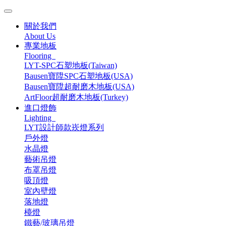
關於我們
About Us
專業地板
Flooring
LYT-SPC石塑地板(Taiwan)
Bausen寶陞SPC石塑地板(USA)
Bausen寶陞超耐磨木地板(USA)
ArtFloor超耐磨木地板(Turkey)
進口燈飾
Lighting
LYT設計師款崁燈系列
戶外燈
水晶燈
藝術吊燈
布罩吊燈
吸頂燈
室內壁燈
落地燈
檯燈
鐵藝/玻璃吊燈