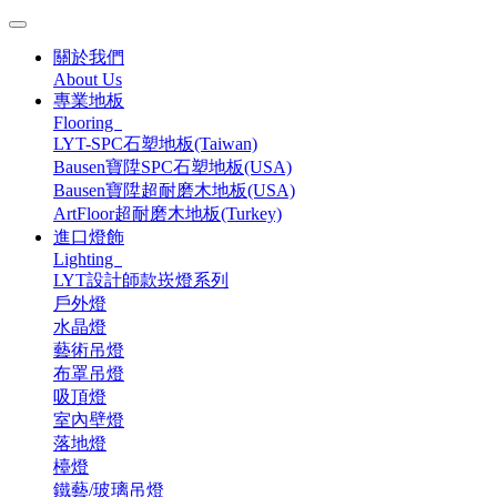
關於我們
About Us
專業地板
Flooring
LYT-SPC石塑地板(Taiwan)
Bausen寶陞SPC石塑地板(USA)
Bausen寶陞超耐磨木地板(USA)
ArtFloor超耐磨木地板(Turkey)
進口燈飾
Lighting
LYT設計師款崁燈系列
戶外燈
水晶燈
藝術吊燈
布罩吊燈
吸頂燈
室內壁燈
落地燈
檯燈
鐵藝/玻璃吊燈