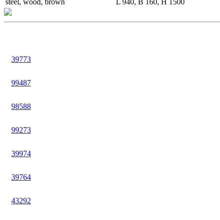
steel, wood, brown
L 940, B 160, H 1500
39773
99487
98588
99273
39974
39764
43292