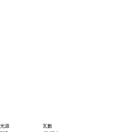
光源
瓦數