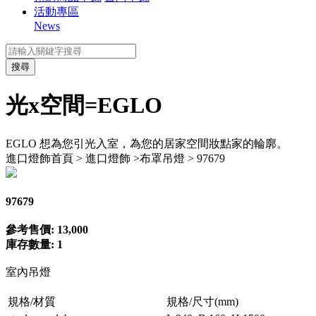
活動專區
News
搜尋
光x空間=EGLO
EGLO 想為您引光入室，為您的居家空間妝點家的輪廓。
進口燈飾
首頁 > 進口燈飾 >布罩吊燈 > 97679
97679
參考售價: 13,000
庫存數量: 1
室內吊燈
規格/材質
規格/尺寸(mm)