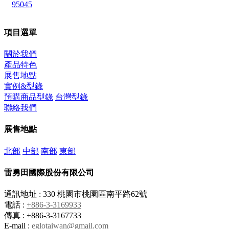
95045
項目選單
關於我們
產品特色
展售地點
實例&型錄
預購商品型錄
台灣型錄
聯絡我們
展售地點
北部
中部
南部
東部
雷勇田國際股份有限公司
通訊地址 : 330 桃園市桃園區南平路62號
電話 :
+886-3-3169933
傳真 : +886-3-3167733
E-mail :
eglotaiwan@gmail.com