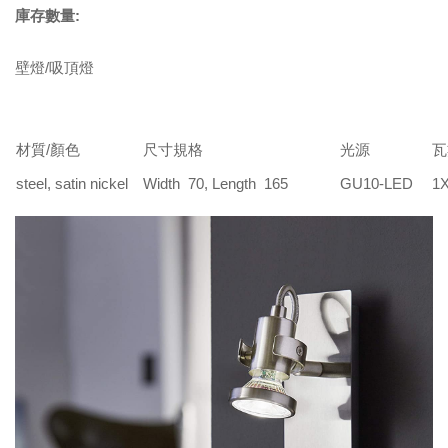
庫存數量:
壁燈/吸頂燈
材質/顏色
尺寸規格
光源
瓦
steel, satin nickel
Width 70, Length 165
GU10-LED
1