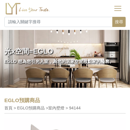
搜尋
光x空間=EGLO
EGLO 想為您引光入室，為您的居家空間妝點家的輪廓。
EGLO預購商品
首頁 > EGLO預購商品 >室內壁燈 > 94144