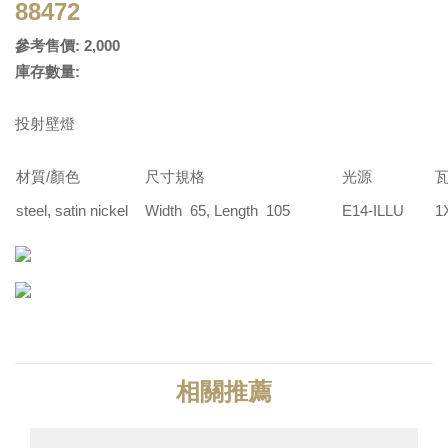
88472
參考售價: 2,000
庫存數量:
投射壁燈
材質/顏色
尺寸規格
光源
steel, satin nickel
Width 65, Length 105
E14-ILLU
1
相關推薦