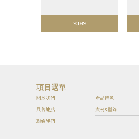
90049
項目選單
關於我們
產品特色
展售地點
實例&型錄
聯絡我們