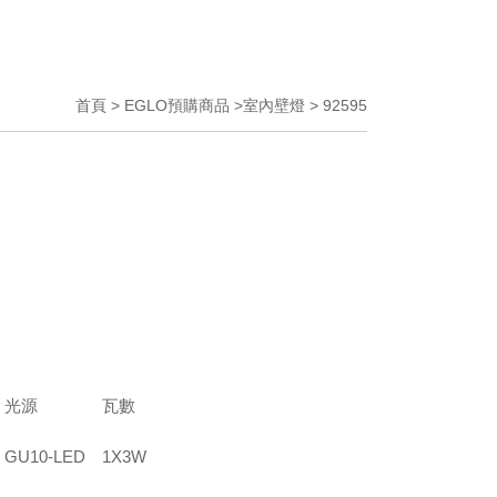
首頁 > EGLO預購商品 >室內壁燈 > 92595
光源
瓦數
GU10-LED
1X3W