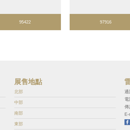
95422
97916
展售地點
北部
通
電
中部
傳真
南部
E-
東部