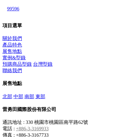
99596
項目選單
關於我們
產品特色
展售地點
實例&型錄
預購商品型錄
台灣型錄
聯絡我們
展售地點
北部
中部
南部
東部
雷勇田國際股份有限公司
通訊地址 : 330 桃園市桃園區南平路62號
電話 :
+886-3-3169933
傳真 : +886-3-3167733