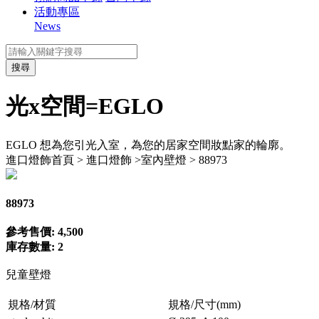
活動專區
News
搜尋
光x空間=EGLO
EGLO 想為您引光入室，為您的居家空間妝點家的輪廓。
進口燈飾
首頁 > 進口燈飾 >室內壁燈 > 88973
88973
參考售價: 4,500
庫存數量: 2
兒童壁燈
規格/材質
規格/尺寸(mm)