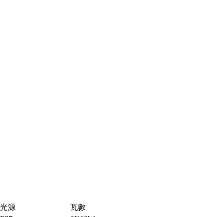
光源
瓦數