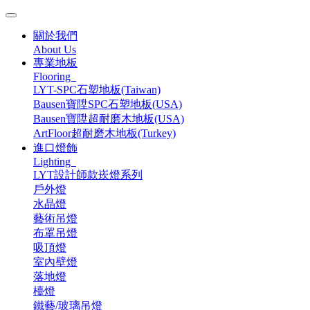
關於我們
About Us
專業地板
Flooring
LYT-SPC石塑地板(Taiwan)
Bausen寶陞SPC石塑地板(USA)
Bausen寶陞超耐磨木地板(USA)
ArtFloor超耐磨木地板(Turkey)
進口燈飾
Lighting
LYT設計師款崁燈系列
戶外燈
水晶燈
藝術吊燈
布罩吊燈
吸頂燈
室內壁燈
落地燈
檯燈
鐵藝/玻璃吊燈