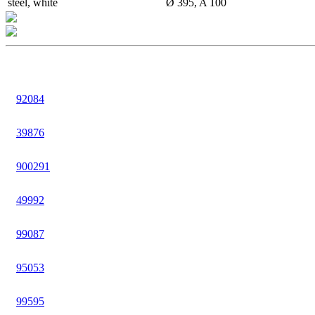
steel, white
Ø 395, A 100
92084
39876
900291
49992
99087
95053
99595