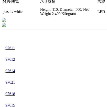
材質/顏色
尺寸規格
光源
Height 110, Diameter 500, Net
plastic, white
LED
Weight 2.499 Kilogram
97611
97612
97614
97621
97618
97615