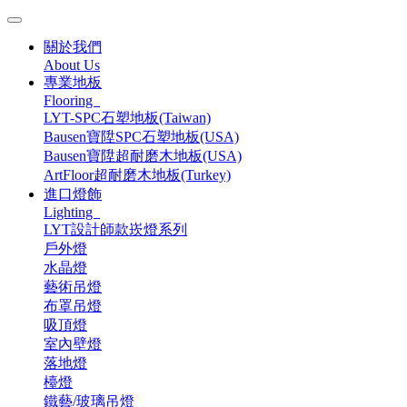
關於我們
About Us
專業地板
Flooring
LYT-SPC石塑地板(Taiwan)
Bausen寶陞SPC石塑地板(USA)
Bausen寶陞超耐磨木地板(USA)
ArtFloor超耐磨木地板(Turkey)
進口燈飾
Lighting
LYT設計師款崁燈系列
戶外燈
水晶燈
藝術吊燈
布罩吊燈
吸頂燈
室內壁燈
落地燈
檯燈
鐵藝/玻璃吊燈