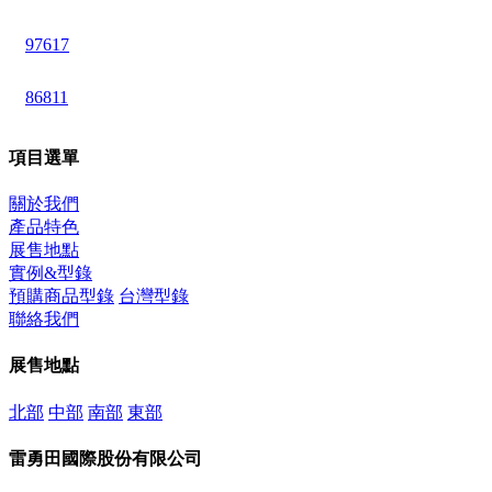
97617
86811
項目選單
關於我們
產品特色
展售地點
實例&型錄
預購商品型錄
台灣型錄
聯絡我們
展售地點
北部
中部
南部
東部
雷勇田國際股份有限公司