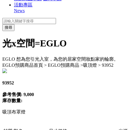
活動專區
News
搜尋
光x空間=EGLO
EGLO 想為您引光入室，為您的居家空間妝點家的輪廓。
EGLO預購商品
首頁 > EGLO預購商品 >吸頂燈 > 93952
93952
參考售價: 9,000
庫存數量:
吸頂布罩燈