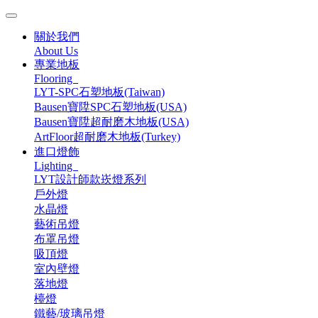
關於我們
About Us
專業地板
Flooring
LYT-SPC石塑地板(Taiwan)
Bausen寶陞SPC石塑地板(USA)
Bausen寶陞超耐磨木地板(USA)
ArtFloor超耐磨木地板(Turkey)
進口燈飾
Lighting
LYT設計師款崁燈系列
戶外燈
水晶燈
藝術吊燈
布罩吊燈
吸頂燈
室內壁燈
落地燈
檯燈
鐵藝/玻璃吊燈