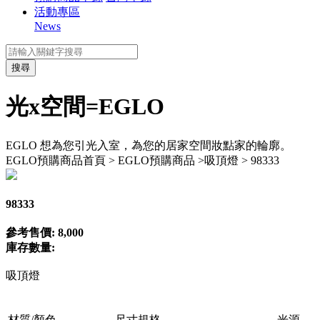
活動專區
News
搜尋
光x空間=EGLO
EGLO 想為您引光入室，為您的居家空間妝點家的輪廓。
EGLO預購商品
首頁 > EGLO預購商品 >吸頂燈 > 98333
98333
參考售價: 8,000
庫存數量:
吸頂燈
材質/顏色
尺寸規格
光源