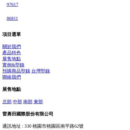
97617
86811
項目選單
關於我們
產品特色
展售地點
實例&型錄
預購商品型錄
台灣型錄
聯絡我們
展售地點
北部
中部
南部
東部
雷勇田國際股份有限公司
通訊地址 : 330 桃園市桃園區南平路62號