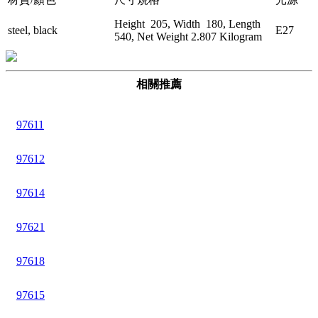
Height 205, Width 180, Length
steel, black
E27
540, Net Weight 2.807 Kilogram
相關推薦
97611
97612
97614
97621
97618
97615