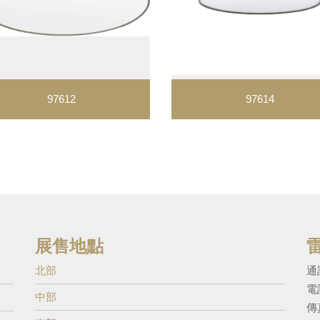
97612
97614
展售地點
北部
通
電
中部
傳真