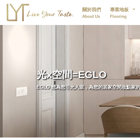
關於我們
專業地板
About Us
Flooring
光x空間=EGLO
EGLO 想為您引光入室，為您的居家空間妝點家