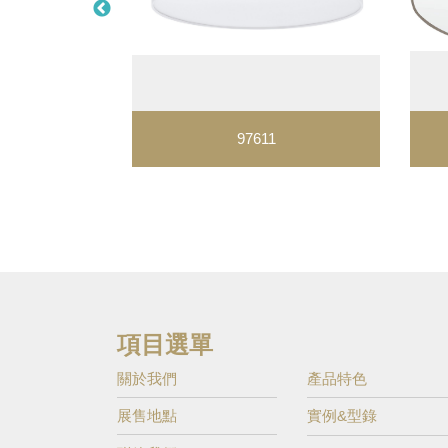
97611
項目選單
關於我們
產品特色
展售地點
實例&型錄