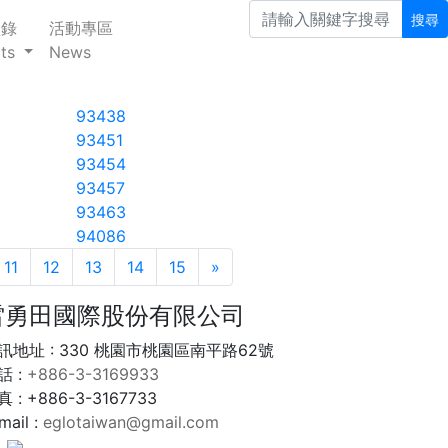
搜尋
型錄
活動專區
ts
News
93438
93451
93454
93457
93463
94086
11
12
13
14
15
»
Next
雷勇田國際股份有限公司
訊地址 : 330 桃園市桃園區南平路62號
話 :
+886-3-3169933
 : +886-3-3167733
mail :
eglotaiwan@gmail.com