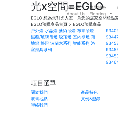
光x空間=EGLO
關於我們
專業地板
About Us
Flooring
EGLO 想為您引光入室，為您的居家空間妝點
EGLO預購商品
首頁 > EGLO預購商品
戶外燈
水晶燈
藝術吊燈
布罩吊燈
9340
鐵藝/玻璃吊燈
吸頂燈
室內壁燈
落
9344
地燈
檯燈
波蘭木系列
智能系列
浴
9345
室燈具系列
9345
9345
9346
項目選單
關於我們
產品特色
展售地點
實例&型錄
聯絡我們