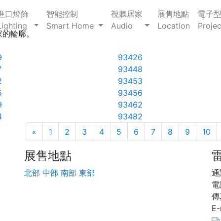
進口燈飾
智能控制
視聽居家
展售地點
電子
Lighting
Smart Home
Audio
Location
Projec
家的輪廓。
9
93426
7
93448
2
93453
5
93456
9
93462
4
93482
«
Previous
1
2
3
4
5
6
7
8
9
10
展售地點
北部
中部
南部
東部
通
電
傳真
E-