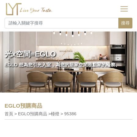
搜尋
光x空間=EGLO
EGLO 想為您引光入室，為您的居家空間妝點家的輪廓。
EGLO預購商品
首頁 > EGLO預購商品 >檯燈 > 95386