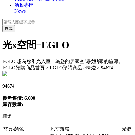
活動專區
News
搜尋
光x空間=EGLO
EGLO 想為您引光入室，為您的居家空間妝點家的輪廓。
EGLO預購商品
首頁 > EGLO預購商品 >檯燈 > 94674
94674
參考售價: 6,000
庫存數量:
檯燈
材質/顏色
尺寸規格
光源