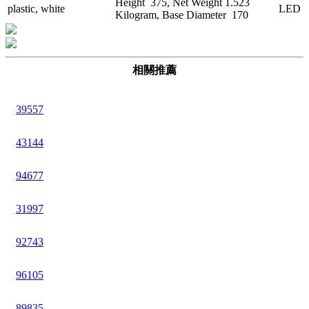
Height 375, Net Weight 1.523
plastic, white
LED
Kilogram, Base Diameter 170
相關推薦
39557
43144
94677
31997
92743
96105
89835