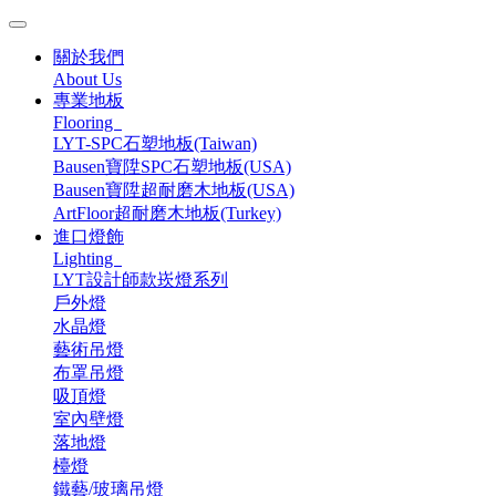
關於我們
About Us
專業地板
Flooring
LYT-SPC石塑地板(Taiwan)
Bausen寶陞SPC石塑地板(USA)
Bausen寶陞超耐磨木地板(USA)
ArtFloor超耐磨木地板(Turkey)
進口燈飾
Lighting
LYT設計師款崁燈系列
戶外燈
水晶燈
藝術吊燈
布罩吊燈
吸頂燈
室內壁燈
落地燈
檯燈
鐵藝/玻璃吊燈