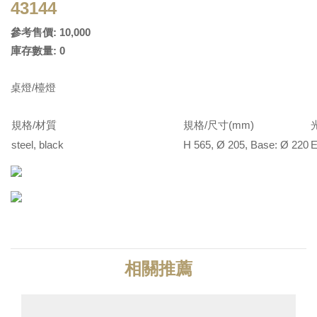
43144
參考售價: 10,000
庫存數量: 0
桌燈/檯燈
規格/材質
規格/尺寸(mm)
steel, black
H 565, Ø 205, Base: Ø 220
E
相關推薦