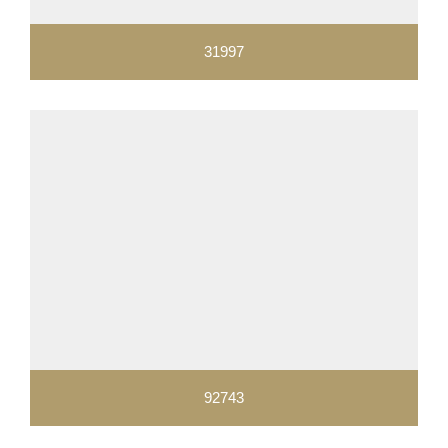
31997
92743