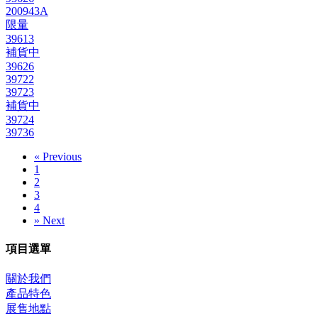
200943A
限量
39613
補貨中
39626
39722
39723
補貨中
39724
39736
«
Previous
1
2
3
4
»
Next
項目選單
關於我們
產品特色
展售地點