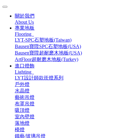
關於我們
About Us
專業地板
Flooring
LYT-SPC石塑地板(Taiwan)
Bausen寶陞SPC石塑地板(USA)
Bausen寶陞超耐磨木地板(USA)
ArtFloor超耐磨木地板(Turkey)
進口燈飾
Lighting
LYT設計師款崁燈系列
戶外燈
水晶燈
藝術吊燈
布罩吊燈
吸頂燈
室內壁燈
落地燈
檯燈
鐵藝/玻璃吊燈