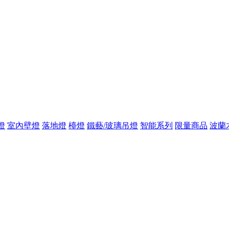
燈
室內壁燈
落地燈
檯燈
鐵藝/玻璃吊燈
智能系列
限量商品
波蘭