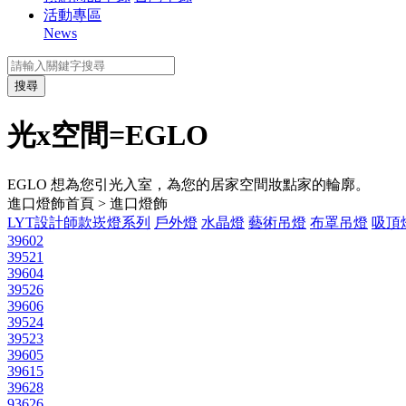
活動專區
News
搜尋
光x空間=EGLO
EGLO 想為您引光入室，為您的居家空間妝點家的輪廓。
進口燈飾
首頁 > 進口燈飾
LYT設計師款崁燈系列
戶外燈
水晶燈
藝術吊燈
布罩吊燈
吸頂
39602
39521
39604
39526
39606
39524
39523
39605
39615
39628
93626