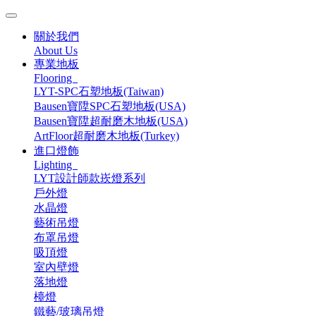
關於我們
About Us
專業地板
Flooring
LYT-SPC石塑地板(Taiwan)
Bausen寶陞SPC石塑地板(USA)
Bausen寶陞超耐磨木地板(USA)
ArtFloor超耐磨木地板(Turkey)
進口燈飾
Lighting
LYT設計師款崁燈系列
戶外燈
水晶燈
藝術吊燈
布罩吊燈
吸頂燈
室內壁燈
落地燈
檯燈
鐵藝/玻璃吊燈