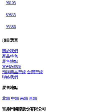
96105
89835
95386
項目選單
關於我們
產品特色
展售地點
實例&型錄
預購商品型錄
台灣型錄
聯絡我們
展售地點
北部
中部
南部
東部
雷勇田國際股份有限公司